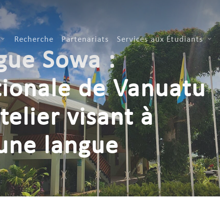
Recherche
Partenariats
Services aux Étudiants
ngue Sowa :
tionale de Vanuatu
telier visant à
 une langue
tution
,
Student Life
3 min read