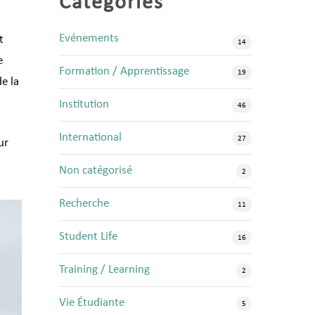
Categories
Evénements
t
14
e
Formation / Apprentissage
19
e la
Institution
46
International
27
ur
Non catégorisé
2
Recherche
11
Student Life
16
Training / Learning
2
Vie Étudiante
5