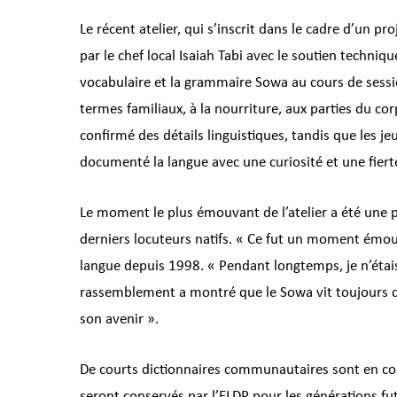
Le récent atelier, qui s’inscrit dans le cadre d’un 
par le chef local Isaiah Tabi avec le soutien techni
vocabulaire et la grammaire Sowa au cours de sessi
termes familiaux, à la nourriture, aux parties du co
confirmé des détails linguistiques, tandis que les j
documenté la langue avec une curiosité et une fiert
Le moment le plus émouvant de l’atelier a été une p
derniers locuteurs natifs. « Ce fut un moment émou
langue depuis 1998. « Pendant longtemps, je n’étai
rassemblement a montré que le Sowa vit toujours d
son avenir ».
De courts dictionnaires communautaires sont en cours
seront conservés par l’ELDP pour les générations fu