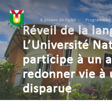
Skip
to
main
À propos de l’UNV
Programmes
content
Réveil de la la
L’Université Na
participe à un a
redonner vie à
disparue
mai 22, 2025
Formation / Apprentissage
,
Insti