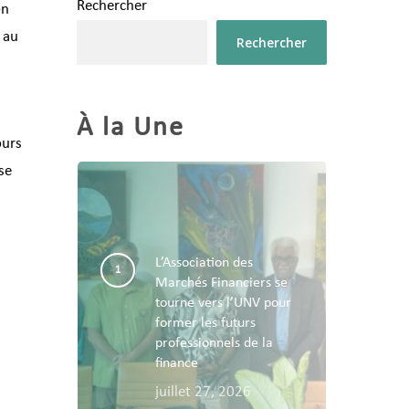
Rechercher
on
 au
Rechercher
À la Une
ours
se
L’Association des
Marchés Financiers se
tourne vers l’UNV pour
former les futurs
professionnels de la
finance
juillet 27, 2026